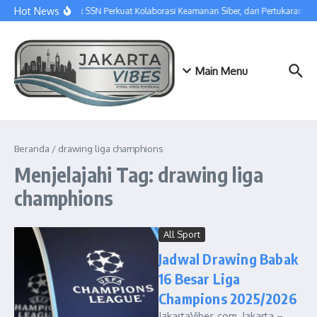
Lewati ke konten
Hot News
SGU dan Poltek SSN Perkuat Kolaborasi Keamanan Siber, dari Pertukaran 
Main Menu
Beranda
/
drawing liga champhions
Menjelajahi Tag: drawing liga
champhions
All Sport
Jadwal Drawing Babak
16 Besar Liga
Champions 2025/2026
JakartaVibes.com, Jakarta –