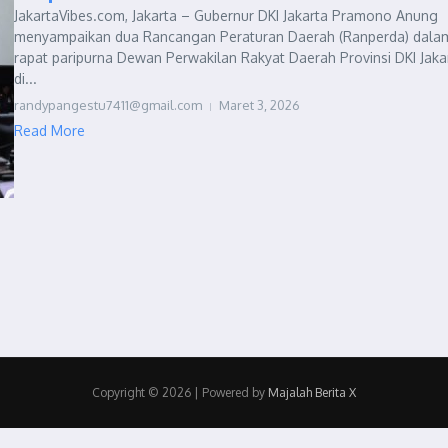
JakartaVibes.com, Jakarta – Gubernur DKI Jakarta Pramono Anung
menyampaikan dua Rancangan Peraturan Daerah (Ranperda) dala
rapat paripurna Dewan Perwakilan Rakyat Daerah Provinsi DKI Jaka
di...
randypangestu7411@gmail.com
Maret 3, 2026
Read More
Copyright © 2026 | Powered by
Majalah Berita X