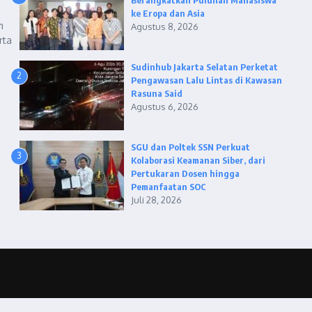
Berangkatkan Puluhan Mahasiswa
ke Eropa dan Asia
m
Agustus 8, 2026
rta
Sudinhub Jakarta Selatan Perketat
2
Pengawasan Lalu Lintas di Kawasan
Rasuna Said
Agustus 6, 2026
SGU dan Poltek SSN Perkuat
3
Kolaborasi Keamanan Siber, dari
Pertukaran Dosen hingga
Pemanfaatan SOC
Juli 28, 2026