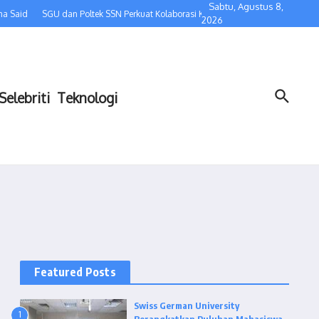
Sabtu, Agustus 8,
a Said
SGU dan Poltek SSN Perkuat Kolaborasi Keamanan Siber, dari Pertukar
2026
Selebriti
Teknologi
Featured Posts
Swiss German University
1