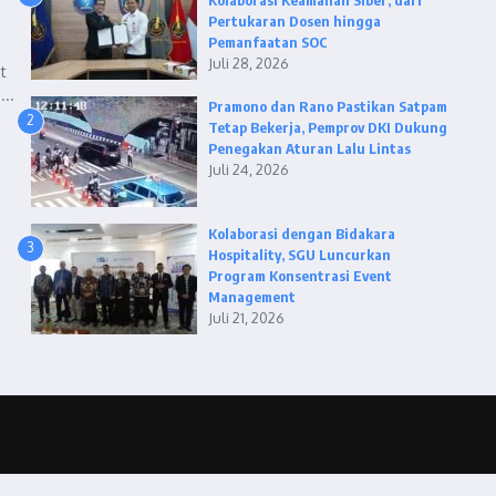
Kolaborasi Keamanan Siber, dari
Pertukaran Dosen hingga
Pemanfaatan SOC
Juli 28, 2026
t
..
Pramono dan Rano Pastikan Satpam
2
Tetap Bekerja, Pemprov DKI Dukung
Penegakan Aturan Lalu Lintas
Juli 24, 2026
Kolaborasi dengan Bidakara
3
Hospitality, SGU Luncurkan
Program Konsentrasi Event
Management
Juli 21, 2026