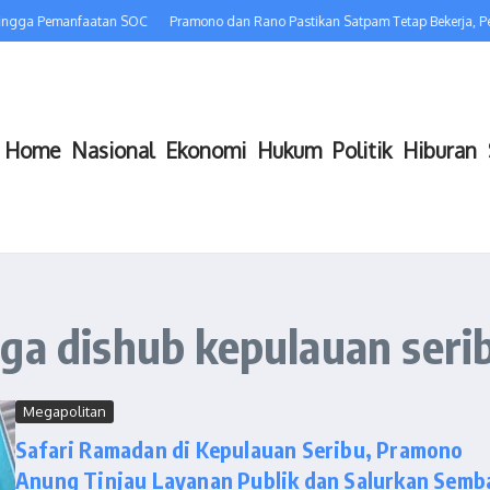
hingga Pemanfaatan SOC
Pramono dan Rano Pastikan Satpam Tetap Bekerja, Pe
Home
Nasional
Ekonomi
Hukum
Politik
Hiburan
ga dishub kepulauan seri
Megapolitan
Safari Ramadan di Kepulauan Seribu, Pramono
Anung Tinjau Layanan Publik dan Salurkan Semb