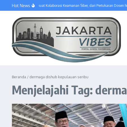
Lewati ke konten
Hot News
GU dan Poltek SSN Perkuat Kolaborasi Keamanan Siber, dari Pertukaran Dosen 
Beranda
/
dermaga dishub kepulauan seribu
Menjelajahi Tag: derma