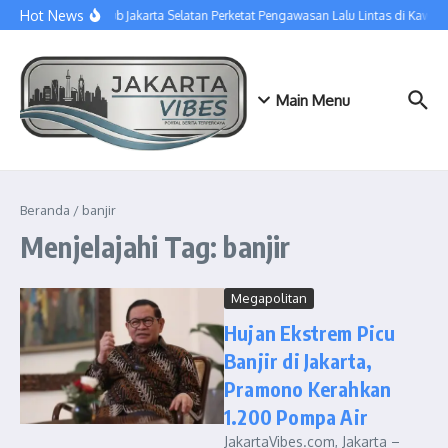
Lewati ke konten
Hot News
Sudinhub Jakarta Selatan Perketat Pengawasan Lalu Lintas di Kawas
Main Menu
Beranda
/
banjir
Menjelajahi Tag: banjir
Megapolitan
Hujan Ekstrem Picu
Banjir di Jakarta,
Pramono Kerahkan
1.200 Pompa Air
JakartaVibes.com, Jakarta –