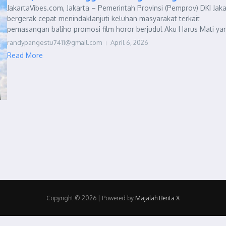
JakartaVibes.com, Jakarta – Pemerintah Provinsi (Pemprov) DKI Jaka
bergerak cepat menindaklanjuti keluhan masyarakat terkait
pemasangan baliho promosi film horor berjudul Aku Harus Mati yan
randypangestu7411@gmail.com
April 6, 2026
Read More
Copyright © 2026 | Powered by
Majalah Berita X