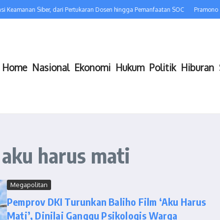
si Keamanan Siber, dari Pertukaran Dosen hingga Pemanfaatan SOC
Pramono da
Home
Nasional
Ekonomi
Hukum
Politik
Hiburan
 aku harus mati
Megapolitan
Pemprov DKI Turunkan Baliho Film ‘Aku Harus
Mati’, Dinilai Ganggu Psikologis Warga