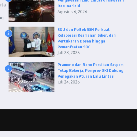
Pengawasan Lalu Lintas di Kawasan
rta
Rasuna Said
Agustus 6, 2026
g ...
SGU dan Poltek SSN Perkuat
2
Kolaborasi Keamanan Siber, dari
Pertukaran Dosen hingga
Pemanfaatan SOC
Juli 28, 2026
Pramono dan Rano Pastikan Satpam
3
Tetap Bekerja, Pemprov DKI Dukung
Penegakan Aturan Lalu Lintas
Juli 24, 2026