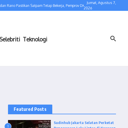
Jumat, Agustus 7,
n Rano Pastikan Satpam Tetap Bekerja, Pemprov DKI Dukung Penegakan Aturan L
2026
Selebriti
Teknologi
Featured Posts
Sudinhub Jakarta Selatan Perketat
1