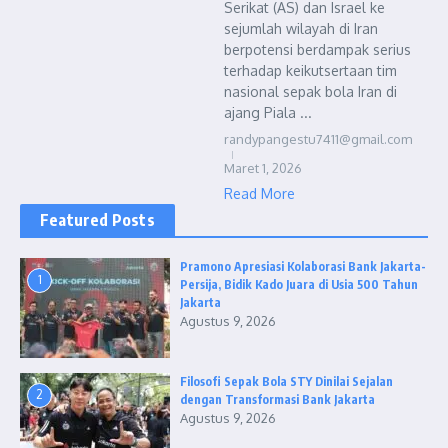
Serikat (AS) dan Israel ke
sejumlah wilayah di Iran
berpotensi berdampak serius
terhadap keikutsertaan tim
nasional sepak bola Iran di
ajang Piala ...
randypangestu7411@gmail.com
Maret 1, 2026
Read More
Featured Posts
Pramono Apresiasi Kolaborasi Bank Jakarta-
1
Persija, Bidik Kado Juara di Usia 500 Tahun
Jakarta
Agustus 9, 2026
Filosofi Sepak Bola STY Dinilai Sejalan
2
dengan Transformasi Bank Jakarta
Agustus 9, 2026