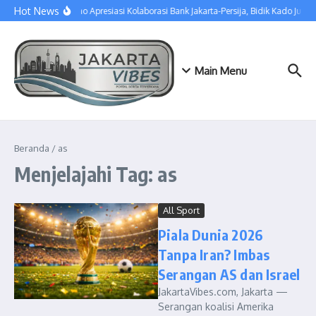
Lewati ke konten
Hot News
Pramono Apresiasi Kolaborasi Bank Jakarta-Persija, Bidik Kado Juara
Main Menu
Beranda
/
as
Menjelajahi Tag: as
All Sport
Piala Dunia 2026
Tanpa Iran? Imbas
Serangan AS dan Israel
JakartaVibes.com, Jakarta —
Serangan koalisi Amerika