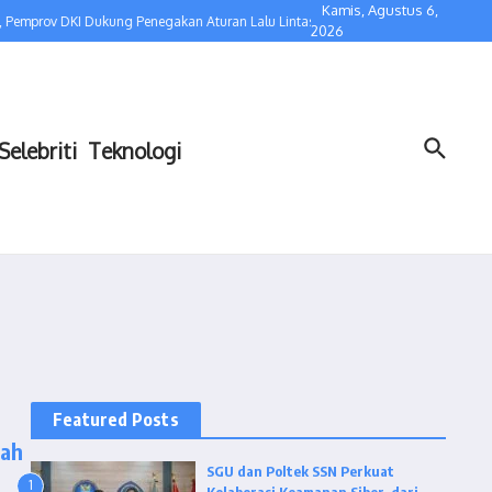
Kamis, Agustus 6,
Pemprov DKI Dukung Penegakan Aturan Lalu Lintas
Kolaborasi dengan Bidakar
2026
Selebriti
Teknologi
Featured Posts
lah
SGU dan Poltek SSN Perkuat
1