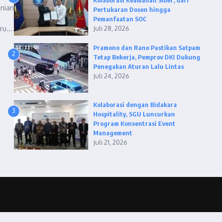
Kolaborasi Keamanan Siber, dari
nian
Pertukaran Dosen hingga
Pemanfaatan SOC
u...
Juli 28, 2026
Pramono dan Rano Pastikan Satpam
2
Tetap Bekerja, Pemprov DKI Dukung
Penegakan Aturan Lalu Lintas
Juli 24, 2026
Kolaborasi dengan Bidakara
3
Hospitality, SGU Luncurkan
Program Konsentrasi Event
Management
Juli 21, 2026