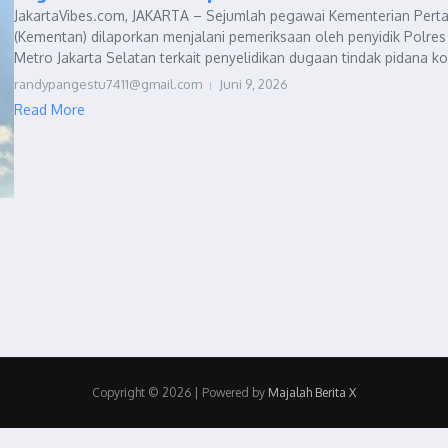
JakartaVibes.com, JAKARTA – Sejumlah pegawai Kementerian Perta
(Kementan) dilaporkan menjalani pemeriksaan oleh penyidik Polres
Metro Jakarta Selatan terkait penyelidikan dugaan tindak pidana kor
randypangestu7411@gmail.com
Juni 9, 2026
Read More
Copyright © 2026 | Powered by
Majalah Berita X