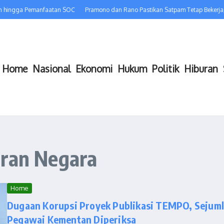
n hingga Pemanfaatan SOC
Pramono dan Rano Pastikan Satpam Tetap Bekerja, 
Home
Nasional
Ekonomi
Hukum
Politik
Hiburan
aran Negara
Home
Dugaan Korupsi Proyek Publikasi TEMPO, Sejum
Pegawai Kementan Diperiksa