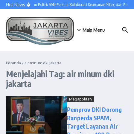
Lewati ke konten
Hot News
SGU dan Poltek SSN Perkuat Kolaborasi Keamanan Siber, dari Pert
Main Menu
Beranda
/
air minum dki jakarta
Menjelajahi Tag: air minum dki
jakarta
Megapolitan
Pemprov DKI Dorong
Ranperda SPAM,
Target Layanan Air