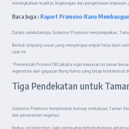
meningkatkan kualitas lingkungan dan pengelolaan limpasan ai
Baca Juga :
Raport Pramono-Rano Membangun 
Dalam sambutannya, Gubernur Pramono menyampaikan, Taman S
Bentuk simpang susun yang menyerupai empat helai daun semang
saat ini.
“Pemerintah Provinsi DKI Jakarta ingin kawasan ini benar-be
regenerasi dari gagasan Bung Karno yang tetap kontekstual den
Tiga Pendekatan untuk Tama
Gubernur Pramono menjelaskan konsep revitalisasi Taman Se
dan penanaman vegetasi.
Kedua, reconnection, yaitu penguatan keterhubungan antarru