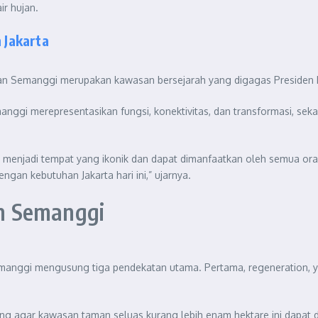
r hujan.
Jakarta
emanggi merupakan kawasan bersejarah yang digagas Presiden Repu
gi merepresentasikan fungsi, konektivitas, dan transformasi, sekali
nar menjadi tempat yang ikonik dan dapat dimanfaatkan oleh semua 
gan kebutuhan Jakarta hari ini,” ujarnya.
n Semanggi
manggi mengusung tiga pendekatan utama. Pertama, regeneration, y
ang agar kawasan taman seluas kurang lebih enam hektare ini dapat