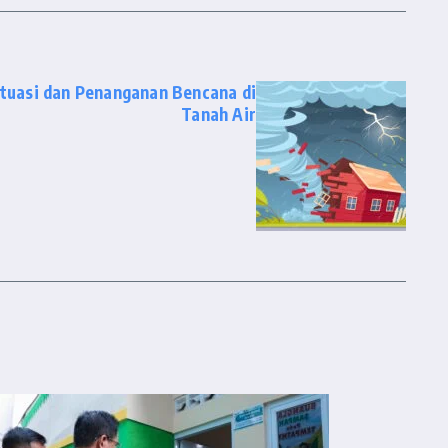
tuasi dan Penanganan Bencana di
Tanah Air