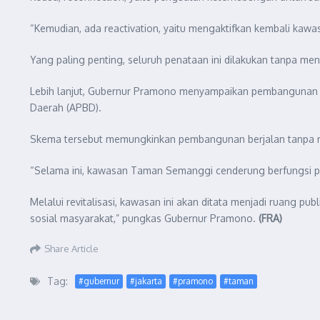
“Kemudian, ada reactivation, yaitu mengaktifkan kembali kaw
Yang paling penting, seluruh penataan ini dilakukan tanpa me
Lebih lanjut, Gubernur Pramono menyampaikan pembangunan k
Daerah (APBD).
Skema tersebut memungkinkan pembangunan berjalan tanpa m
“Selama ini, kawasan Taman Semanggi cenderung berfungsi pasi
Melalui revitalisasi, kawasan ini akan ditata menjadi ruang pub
sosial masyarakat,” pungkas Gubernur Pramono.
(FRA)
Share Article
Tag:
#gubernur
#jakarta
#pramono
#taman