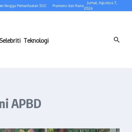
Jumat, Agustus 7,
gga Pemanfaatan SOC
Pramono dan Rano Pastikan Satpam Tetap Bekerja, Pempr
2026
Selebriti
Teknologi
ni APBD