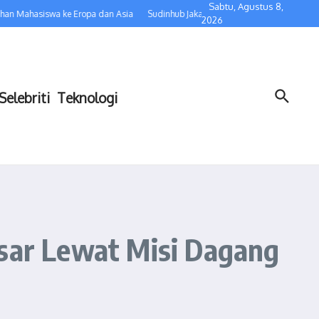
Sabtu, Agustus 8,
asiswa ke Eropa dan Asia
Sudinhub Jakarta Selatan Perketat Pengawasan Lalu
2026
Selebriti
Teknologi
asar Lewat Misi Dagang