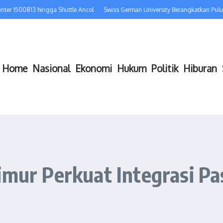
0813 hingga Shuttle Ancol
Swiss German University Berangkatkan Puluhan Mah
Home
Nasional
Ekonomi
Hukum
Politik
Hiburan
imur Perkuat Integrasi P