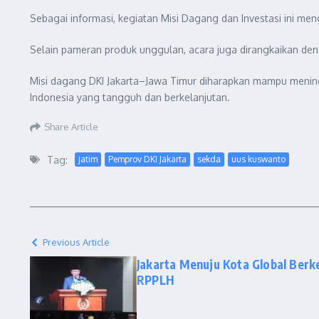
Sebagai informasi, kegiatan Misi Dagang dan Investasi ini me
Selain pameran produk unggulan, acara juga dirangkaikan den
Misi dagang DKI Jakarta–Jawa Timur diharapkan mampu menin
Indonesia yang tangguh dan berkelanjutan.
Share Article
Tag:
jatim
Pemprov DKI Jakarta
sekda
uus kuswanto
Previous Article
Jakarta Menuju Kota Global Berk
RPPLH