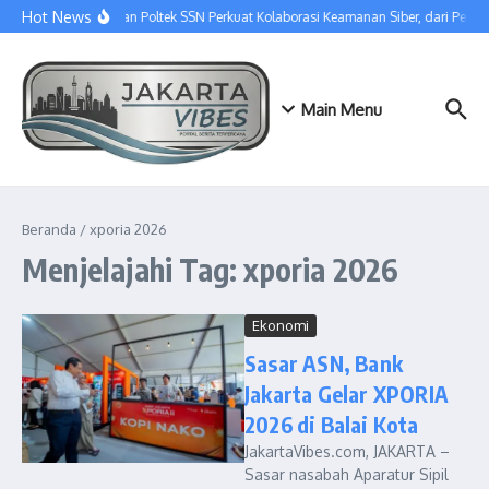
Lewati ke konten
Hot News
SGU dan Poltek SSN Perkuat Kolaborasi Keamanan Siber, dari Pert
Main Menu
Beranda
/
xporia 2026
Menjelajahi Tag: xporia 2026
Ekonomi
Sasar ASN, Bank
Jakarta Gelar XPORIA
2026 di Balai Kota
JakartaVibes.com, JAKARTA –
Sasar nasabah Aparatur Sipil