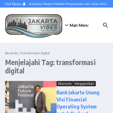
Lewati ke konten
Hot News
Sudinhub Jakarta Selatan Perketat Pengawasan Lalu Lintas di Kawa
Main Menu
Beranda
/
transformasi digital
Menjelajahi Tag: transformasi
digital
Ekonomi
Megapolitan
Bank Jakarta Usung
Visi Financial
Operating System