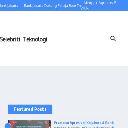
Minggu, Agustus 9,
nk Jakarta
Bank Jakarta Dukung Persija Buru Trofi Liga sebagai Kado HUT ke-5
2026
Selebriti
Teknologi
Featured Posts
Pramono Apresiasi Kolaborasi Bank
1