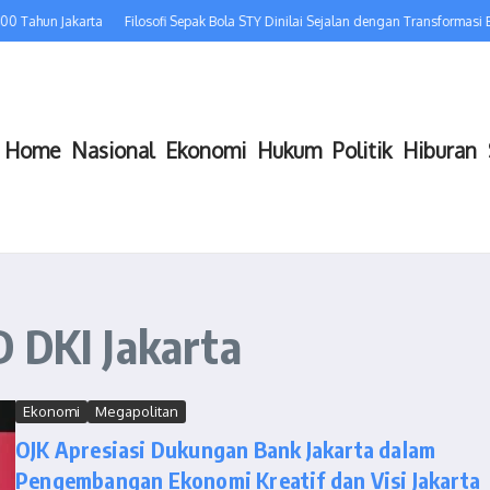
00 Tahun Jakarta
Filosofi Sepak Bola STY Dinilai Sejalan dengan Transformasi Ba
Home
Nasional
Ekonomi
Hukum
Politik
Hiburan
 DKI Jakarta
Ekonomi
Megapolitan
OJK Apresiasi Dukungan Bank Jakarta dalam
Pengembangan Ekonomi Kreatif dan Visi Jakarta