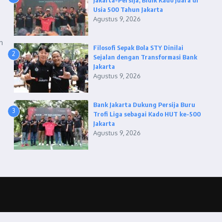
Jakarta-Persija, Bidik Kado Juara di
Usia 500 Tahun Jakarta
Agustus 9, 2026
h
Filosofi Sepak Bola STY Dinilai
2
Sejalan dengan Transformasi Bank
Jakarta
Agustus 9, 2026
Bank Jakarta Dukung Persija Buru
3
Trofi Liga sebagai Kado HUT ke-500
Jakarta
Agustus 9, 2026