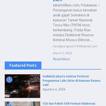
JakartaVibes.com, Pelalawan –
Penanganan kasus kematian
anak gajah Sumatera di
kawasan Taman Nasional
Tesso Nilo (TNTN) terus
berkembang. Polda Riau
melalui Direktorat Reserse
Kriminal Khusus (Ditresk...
randypangestu7411@gmail.com
Maret 3, 2026
Read More
Featured Posts
Sudinhub Jakarta Selatan Perketat
1
Pengawasan Lalu Lintas di Kawasan Rasuna
Said
Agustus 6, 2026
SGU dan Poltek SSN Perkuat Kolaborasi