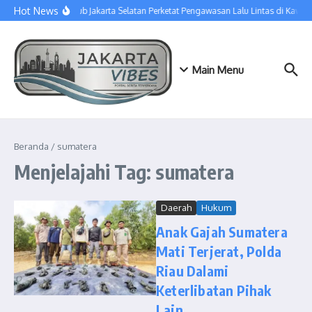
Lewati ke konten
Hot News
Sudinhub Jakarta Selatan Perketat Pengawasan Lalu Lintas di Kawa
Main Menu
Beranda
/
sumatera
Menjelajahi Tag: sumatera
Daerah
Hukum
Anak Gajah Sumatera
Mati Terjerat, Polda
Riau Dalami
Keterlibatan Pihak
Lain