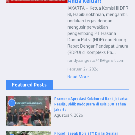
Anda Keluar!
JAKARTA – Ketua Komisi III DPR
RI, Habiburokhman, mengambil
tindakan tegas dengan
mengusir perwakilan
pengembang PT Hasana
Damai Putra (HDP) dari Ruang
Rapat Dengar Pendapat Umum
(RDPU) di Kompleks Pa...
randypangestu7411@gmail.com
Februari 27, 2026
Read More
Featured Posts
Pramono Apresiasi Kolaborasi Bank Jakarta-
1
Persija, Bidik Kado Juara di Usia 500 Tahun
Jakarta
Agustus 9, 2026
Filosofi Sepak Bola STY Dinilai Sejalan