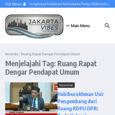
Lewati ke konten
Hot News
Pramono Apresiasi Kolaborasi Bank Jakarta-Persija, Bidik Kado Juar
Main Menu
Beranda
/
Ruang Rapat Dengar Pendapat Umum
Menjelajahi Tag: Ruang Rapat
Dengar Pendapat Umum
Nasional
Habiburokhman Usir
Pengembang dari
Ruang RDPU DPR: