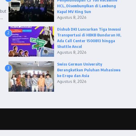
Penyelundupan 1,3 Ton Ketamine
HCL, Disembunyikan di Lambung
ebut
Kapal MV King Sun
..
Agustus 8, 2026
Dishub DKI Luncurkan Tiga Inovasi
2
Transportasi di HBKB Bundaran HI,
Ada Call Center 1500813 hingga
Shuttle Ancol
Agustus 8, 2026
Swiss German University
3
Berangkatkan Puluhan Mahasiswa
ke Eropa dan Asia
Agustus 8, 2026