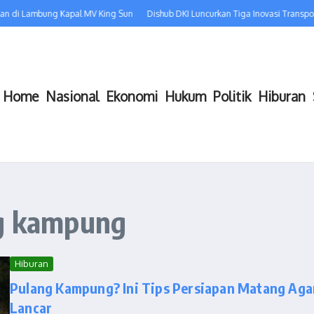
n di Lambung Kapal MV King Sun
Dishub DKI Luncurkan Tiga Inovasi Transport
Home
Nasional
Ekonomi
Hukum
Politik
Hiburan
ng kampung
Hiburan
Pulang Kampung? Ini Tips Persiapan Matang Aga
Lancar