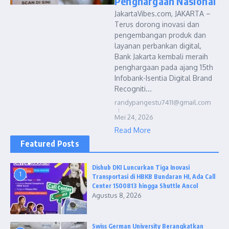
Penghargaan Nasional
JakartaVibes.com, JAKARTA –
Terus dorong inovasi dan
pengembangan produk dan
layanan perbankan digital,
Bank Jakarta kembali meraih
penghargaan pada ajang 15th
Infobank-Isentia Digital Brand
Recogniti...
randypangestu7411@gmail.com
Mei 24, 2026
Read More
Featured Posts
Dishub DKI Luncurkan Tiga Inovasi
1
Transportasi di HBKB Bundaran HI, Ada Call
Center 1500813 hingga Shuttle Ancol
Agustus 8, 2026
Swiss German University Berangkatkan