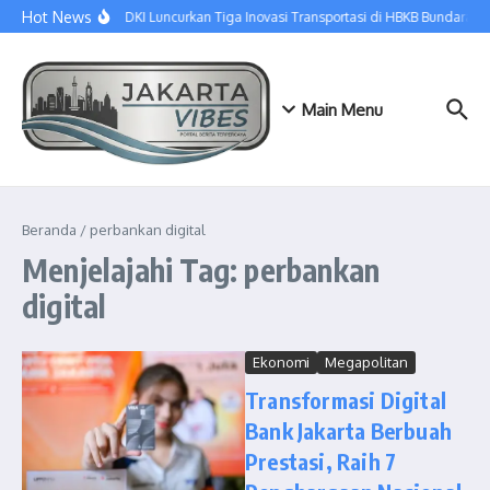
Lewati ke konten
Hot News
Dishub DKI Luncurkan Tiga Inovasi Transportasi di HBKB Bundaran HI
Main Menu
Beranda
/
perbankan digital
Menjelajahi Tag: perbankan
digital
Ekonomi
Megapolitan
Transformasi Digital
Bank Jakarta Berbuah
Prestasi, Raih 7