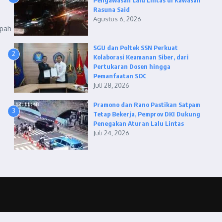
Pengawasan Lalu Lintas di Kawasan
Rasuna Said
Agustus 6, 2026
mpah
SGU dan Poltek SSN Perkuat
2
Kolaborasi Keamanan Siber, dari
Pertukaran Dosen hingga
Pemanfaatan SOC
Juli 28, 2026
Pramono dan Rano Pastikan Satpam
3
Tetap Bekerja, Pemprov DKI Dukung
Penegakan Aturan Lalu Lintas
Juli 24, 2026