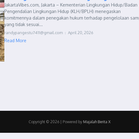
JakartaVibes.com, Jakarta – Kementerian Lingkungan Hidup/Badan
Pengendalian Lingkungan Hidup (KLH/BPLH) menegaskan
komitmennya dalam penegakan hukum terhadap pengelolaan sa
yang tidak sesuai...
randypangestu7411@gmail.com
April 20, 2026
Read More
Copyright © 2026 | Powered by
Majalah Berita X