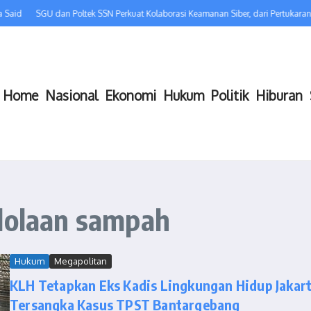
Said
SGU dan Poltek SSN Perkuat Kolaborasi Keamanan Siber, dari Pertukara
Home
Nasional
Ekonomi
Hukum
Politik
Hiburan
elolaan sampah
Hukum
Megapolitan
KLH Tetapkan Eks Kadis Lingkungan Hidup Jakar
Tersangka Kasus TPST Bantargebang