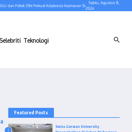
Sabtu, Agustus 8,
GU dan Poltek SSN Perkuat Kolaborasi Keamanan Siber, dari Pertukaran Dosen h
2026
Selebriti
Teknologi
Featured Posts
ta
Swiss German University
1