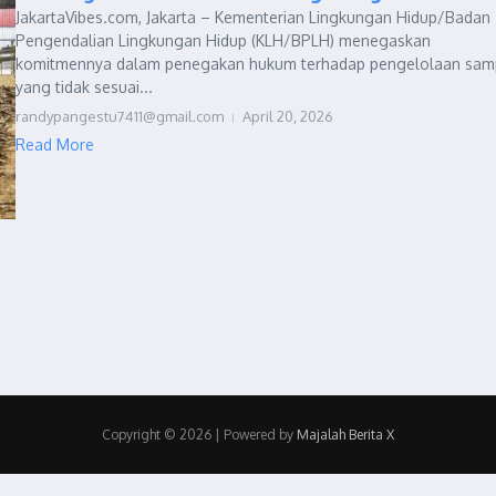
JakartaVibes.com, Jakarta – Kementerian Lingkungan Hidup/Badan
Pengendalian Lingkungan Hidup (KLH/BPLH) menegaskan
komitmennya dalam penegakan hukum terhadap pengelolaan sa
yang tidak sesuai...
randypangestu7411@gmail.com
April 20, 2026
Read More
Copyright © 2026 | Powered by
Majalah Berita X