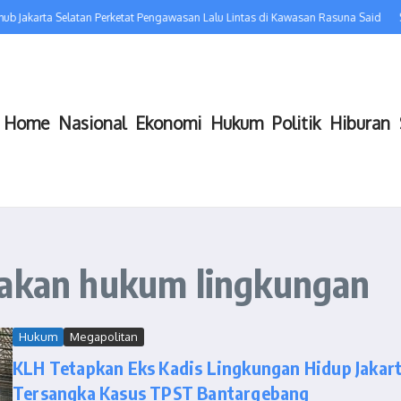
b Jakarta Selatan Perketat Pengawasan Lalu Lintas di Kawasan Rasuna Said
S
Home
Nasional
Ekonomi
Hukum
Politik
Hiburan
gakan hukum lingkungan
Hukum
Megapolitan
KLH Tetapkan Eks Kadis Lingkungan Hidup Jakar
Tersangka Kasus TPST Bantargebang