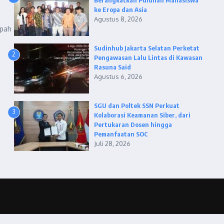
Berangkatkan Puluhan Mahasiswa
ke Eropa dan Asia
Agustus 8, 2026
mpah
Sudinhub Jakarta Selatan Perketat
2
Pengawasan Lalu Lintas di Kawasan
Rasuna Said
Agustus 6, 2026
SGU dan Poltek SSN Perkuat
3
Kolaborasi Keamanan Siber, dari
Pertukaran Dosen hingga
Pemanfaatan SOC
Juli 28, 2026