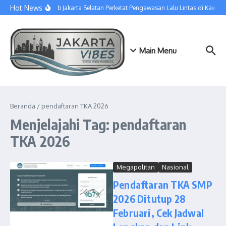
Lewati ke konten
Hot News
Sudinhub Jakarta Selatan Perketat Pengawasan Lalu Lintas di Kawas
Main Menu
Beranda
/
pendaftaran TKA 2026
Menjelajahi Tag: pendaftaran
TKA 2026
Megapolitan
Nasional
Pendaftaran TKA SMP
2026 Ditutup 28
Februari, Cek Jadwal