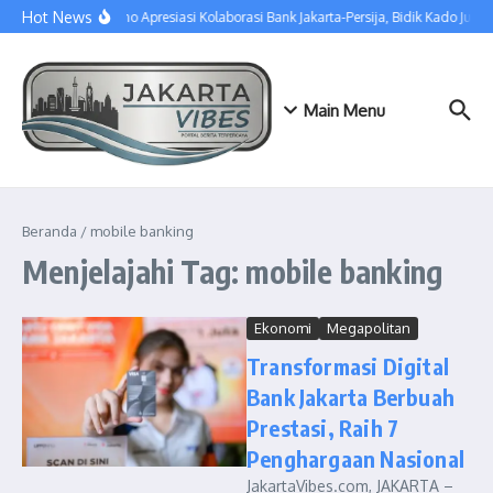
Lewati ke konten
Hot News
Pramono Apresiasi Kolaborasi Bank Jakarta-Persija, Bidik Kado Juara
Main Menu
Beranda
/
mobile banking
Menjelajahi Tag: mobile banking
Ekonomi
Megapolitan
Transformasi Digital
Bank Jakarta Berbuah
Prestasi, Raih 7
Penghargaan Nasional
JakartaVibes.com, JAKARTA –