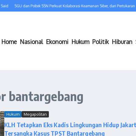
Said
SGU dan Poltek SSN Perkuat Kolaborasi Keamanan Siber, dari Pertukaran
Home
Nasional
Ekonomi
Hukum
Politik
Hiburan
or bantargebang
Hukum
Megapolitan
KLH Tetapkan Eks Kadis Lingkungan Hidup Jakar
Tersangka Kasus TPST Bantargebang