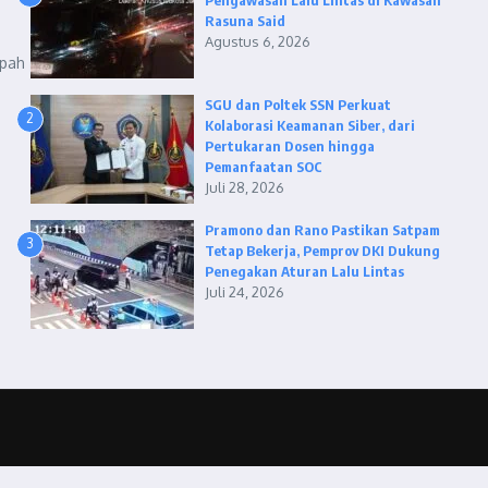
Pengawasan Lalu Lintas di Kawasan
Rasuna Said
Agustus 6, 2026
mpah
SGU dan Poltek SSN Perkuat
2
Kolaborasi Keamanan Siber, dari
Pertukaran Dosen hingga
Pemanfaatan SOC
Juli 28, 2026
Pramono dan Rano Pastikan Satpam
3
Tetap Bekerja, Pemprov DKI Dukung
Penegakan Aturan Lalu Lintas
Juli 24, 2026