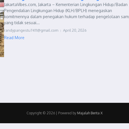
JakartaVibes.com, Jakarta – Kementerian Lingkungan Hidup/Badan
Pengendalian Lingkungan Hidup (KLH/BPLH) menegaskan
komitmennya dalam penegakan hukum terhadap pengelolaan sa
yang tidak sesuai...
randypangestu7411@gmail.com
April 20, 2026
Read More
Copyright © 2026 | Powered by
Majalah Berita X