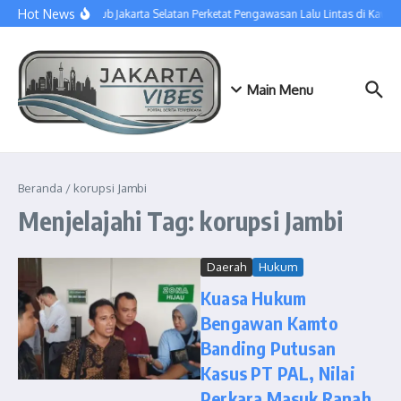
Lewati ke konten
Hot News
Sudinhub Jakarta Selatan Perketat Pengawasan Lalu Lintas di Kawa
Main Menu
Beranda
/
korupsi Jambi
Menjelajahi Tag: korupsi Jambi
Daerah
Hukum
Kuasa Hukum
Bengawan Kamto
Banding Putusan
Kasus PT PAL, Nilai
Perkara Masuk Ranah