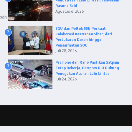
Pengawasan Lalu Lintas di Kawasan
Rasuna Said
Agustus 6, 2026
mpah
SGU dan Poltek SSN Perkuat
2
Kolaborasi Keamanan Siber, dari
Pertukaran Dosen hingga
Pemanfaatan SOC
Juli 28, 2026
Pramono dan Rano Pastikan Satpam
3
Tetap Bekerja, Pemprov DKI Dukung
Penegakan Aturan Lalu Lintas
Juli 24, 2026