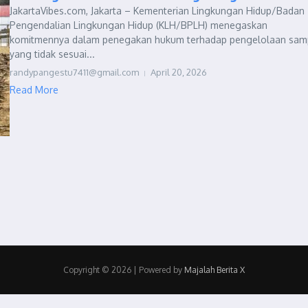
JakartaVibes.com, Jakarta – Kementerian Lingkungan Hidup/Badan
Pengendalian Lingkungan Hidup (KLH/BPLH) menegaskan
komitmennya dalam penegakan hukum terhadap pengelolaan sa
yang tidak sesuai...
randypangestu7411@gmail.com
April 20, 2026
Read More
Copyright © 2026 | Powered by
Majalah Berita X