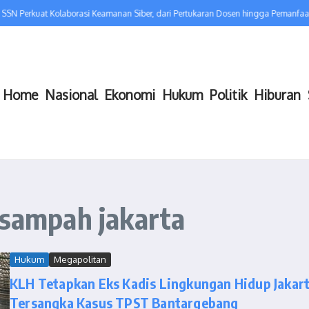
SN Perkuat Kolaborasi Keamanan Siber, dari Pertukaran Dosen hingga Pemanfaa
Home
Nasional
Ekonomi
Hukum
Politik
Hiburan
 sampah jakarta
Hukum
Megapolitan
KLH Tetapkan Eks Kadis Lingkungan Hidup Jakar
Tersangka Kasus TPST Bantargebang