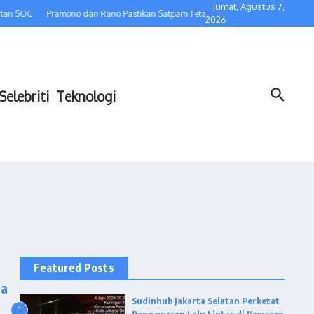
Jumat, Agustus 7,
tan SOC
Pramono dan Rano Pastikan Satpam Tetap Bekerja, Pemprov DKI Dukun
2026
Selebriti
Teknologi
Featured Posts
ta
Sudinhub Jakarta Selatan Perketat
1