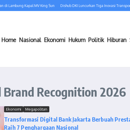
n di Lambung Kapal MV King Sun
Dishub DKI Luncurkan Tiga Inovasi Transport
Home
Nasional
Ekonomi
Hukum
Politik
Hiburan
al Brand Recognition 2026
Ekonomi
Megapolitan
Transformasi Digital Bank Jakarta Berbuah Prest
Raih 7 Penghargaan Nasional