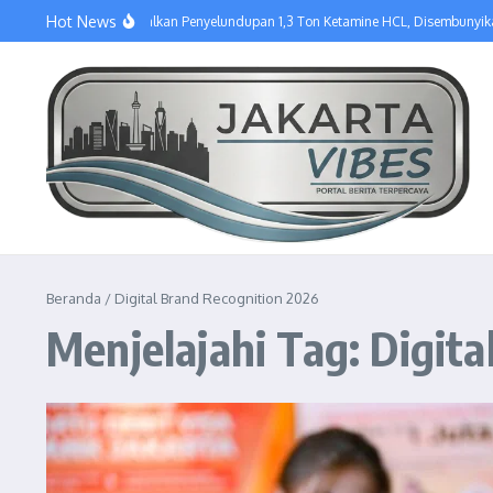
Lewati ke konten
Hot News
Tim Gabungan Gagalkan Penyelundupan 1,3 Ton Ketamine HCL, Disembunyika
Beranda
/
Digital Brand Recognition 2026
Menjelajahi Tag: Digit