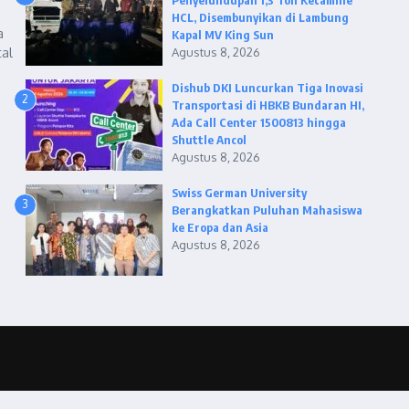
Penyelundupan 1,3 Ton Ketamine
HCL, Disembunyikan di Lambung
a
Kapal MV King Sun
tal
Agustus 8, 2026
Dishub DKI Luncurkan Tiga Inovasi
2
Transportasi di HBKB Bundaran HI,
Ada Call Center 1500813 hingga
Shuttle Ancol
Agustus 8, 2026
Swiss German University
3
Berangkatkan Puluhan Mahasiswa
ke Eropa dan Asia
Agustus 8, 2026