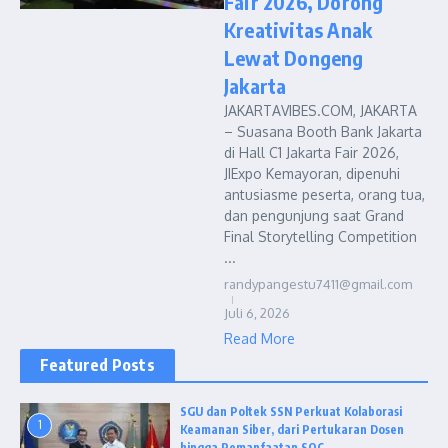
Fair 2026, Dorong
Kreativitas Anak
Lewat Dongeng
Jakarta
JAKARTAVIBES.COM, JAKARTA
– Suasana Booth Bank Jakarta
di Hall C1 Jakarta Fair 2026,
JIExpo Kemayoran, dipenuhi
antusiasme peserta, orang tua,
dan pengunjung saat Grand
Final Storytelling Competition
...
randypangestu7411@gmail.com
Juli 6, 2026
Read More
Featured Posts
SGU dan Poltek SSN Perkuat Kolaborasi
1
Keamanan Siber, dari Pertukaran Dosen
hingga Pemanfaatan SOC