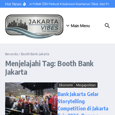
Lewati ke konten
Hot News
SGU dan Poltek SSN Perkuat Kolaborasi Keamanan Siber, dari Pert
Main Menu
Beranda
/
Booth Bank Jakarta
Menjelajahi Tag: Booth Bank
Jakarta
Ekonomi
Megapolitan
Bank Jakarta Gelar
Storytelling
Competition di Jakarta