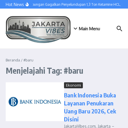
Lewati ke konten
Hot News
Tim Gabungan Gagalkan Penyelundupan 1,3 Ton Ketamine HCL, Dis
Main Menu
Beranda
/
#baru
Menjelajahi Tag: #baru
Ekonomi
Bank Indonesia Buka
Layanan Penukaran
Uang Baru 2026, Cek
Disini
JakartaVibes.com, Jakarta –