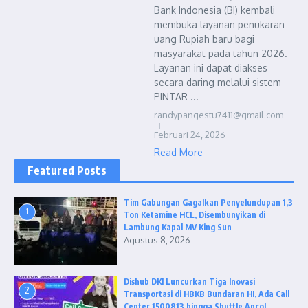
Bank Indonesia (BI) kembali
membuka layanan penukaran
uang Rupiah baru bagi
masyarakat pada tahun 2026.
Layanan ini dapat diakses
secara daring melalui sistem
PINTAR ...
randypangestu7411@gmail.com
Februari 24, 2026
Read More
Featured Posts
Tim Gabungan Gagalkan Penyelundupan 1,3
1
Ton Ketamine HCL, Disembunyikan di
Lambung Kapal MV King Sun
Agustus 8, 2026
Dishub DKI Luncurkan Tiga Inovasi
2
Transportasi di HBKB Bundaran HI, Ada Call
Center 1500813 hingga Shuttle Ancol