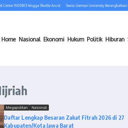
 Center 1500813 hingga Shuttle Ancol
Swiss German University Berangkatkan 
Home
Nasional
Ekonomi
Hukum
Politik
Hiburan
ijriah
Megapolitan
Nasional
Daftar Lengkap Besaran Zakat Fitrah 2026 di 27
Kabupaten/Kota Jawa Barat