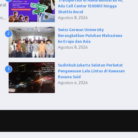
Transportasi di HBKB Bundaran HI,
rat
Ada Call Center 1500813 hingga
Shuttle Ancol
n...
Agustus 8, 2026
Swiss German University
2
Berangkatkan Puluhan Mahasiswa
ke Eropa dan Asia
Agustus 8, 2026
Sudinhub Jakarta Selatan Perketat
3
Pengawasan Lalu Lintas di Kawasan
Rasuna Said
Agustus 6, 2026